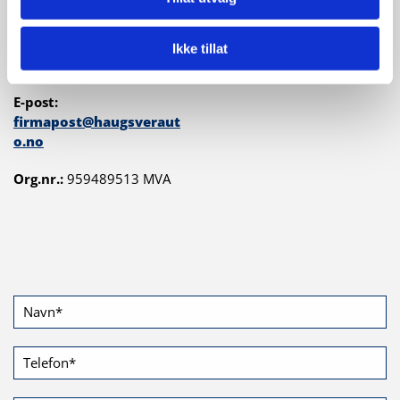
Tlf.:
56 36 62 23
Mobiltlf. vakt:
41 41 55
Ikke tillat
18
E-post:
firmapost@haugsveraut
o.no
Org.nr.:
959489513 MVA