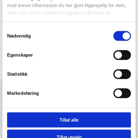
med annen informasjon du har gjort tilgjengelig for dem,
eller som de har samlet inn gjennom din bruk av
tjenestene deres.
Samtykkevalg
Nødvendig
Egenskaper
Statistikk
Haugsvær Auto
Markedsføring
AS
Tillat alle
Adresse:
Sognevegen 2222,
5983 Haugsvær
Tillat utvalg