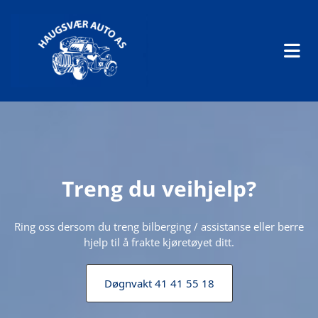
Treng du veihjelp?
Ring oss dersom du treng bilberging / assistanse eller berre
hjelp til å frakte kjøretøyet ditt.
Døgnvakt 41 41 55 18